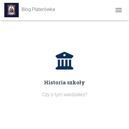
Blog Platerówka
PRZEŁ
Historia szkoły
Czy o tym wiedziałeś?