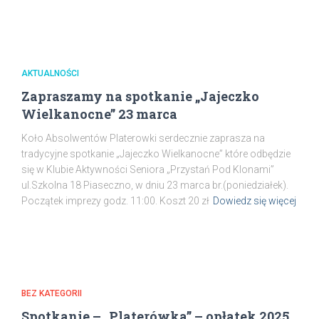
AKTUALNOŚCI
Zapraszamy na spotkanie „Jajeczko
Wielkanocne” 23 marca
Koło Absolwentów Platerowki serdecznie zaprasza na
tradycyjne spotkanie „Jajeczko Wielkanocne” które odbędzie
się w Klubie Aktywności Seniora „Przystań Pod Klonami”
ul.Szkolna 18 Piaseczno, w dniu 23 marca br.(poniedziałek).
Początek imprezy godz. 11:00. Koszt 20 zł
Dowiedz się więcej
BEZ KATEGORII
Spotkanie – „Platerówka” – opłatek 2025