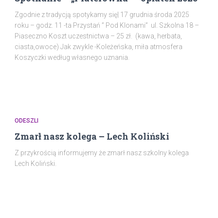
Zgodnie z tradycją spotykamy się| 17 grudnia środa 2025
roku – godz. 11 -ta Przystań ” Pod Klonami” ul. Szkolna 18 –
Piaseczno Koszt uczestnictwa – 25 zł. (kawa, herbata,
ciasta,owoce) Jak zwykle -Koleżeńska, miła atmosfera
Koszyczki według własnego uznania.
ODESZLI
Zmarł nasz kolega – Lech Koliński
Z przykrością informujemy że zmarł nasz szkolny kolega
Lech Koliński.