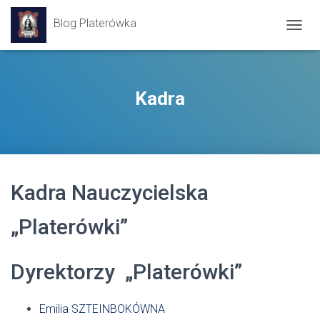
Blog Platerówka
P
R
Z
E
Ł
Kadra
Ą
C
Z
N
A
W
Kadra Nauczycielska
I
G
A
„Platerówki”
C
J
Ę
Dyrektorzy „Platerówki”
Emilia SZTEINBOKÓWNA